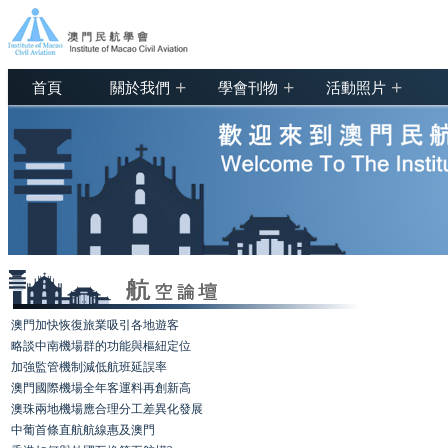
+
+
+
首頁
關於我們
學會刊物
活動照片
澳門加快恢復旅業吸引各地遊客
略談中南機場群的功能與樞紐定位
加強監管機制減低航班延誤率
澳門國際機場全年客運料再創新高
澳珠兩地機場應合理分工差異化發展
中葡首條直航航線惠及澳門