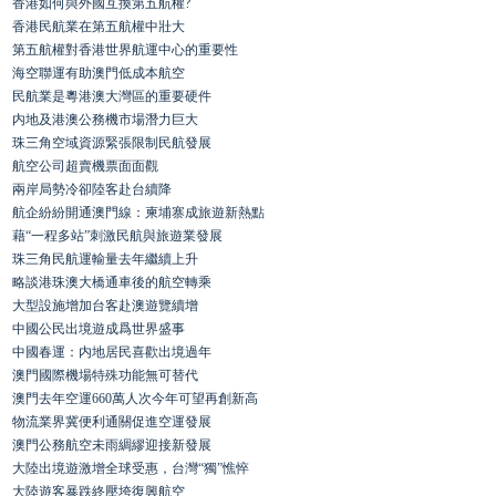
香港如何與外國互換第五航權?
香港民航業在第五航權中壯大
第五航權對香港世界航運中心的重要性
海空聯運有助澳門低成本航空
民航業是粵港澳大灣區的重要硬件
内地及港澳公務機市場潛力巨大
珠三角空域資源緊張限制民航發展
航空公司超賣機票面面觀
兩岸局勢冷卻陸客赴台續降
航企紛紛開通澳門線：柬埔寨成旅遊新熱點
藉“一程多站”刺激民航與旅遊業發展
珠三角民航運輸量去年繼續上升
略談港珠澳大橋通車後的航空轉乘
大型設施增加台客赴澳遊覽續增
中國公民出境遊成爲世界盛事
中國春運：内地居民喜歡出境過年
澳門國際機場特殊功能無可替代
澳門去年空運660萬人次今年可望再創新高
物流業界冀便利通關促進空運發展
澳門公務航空未雨綢繆迎接新發展
大陸出境遊激增全球受惠，台灣“獨”憔悴
大陸遊客暴跌終壓垮復興航空