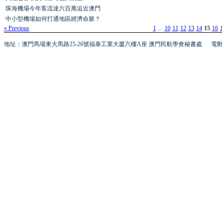
珠海機場今年客流達六百萬迫近澳門
中小型機場如何打通地區經濟命脈？
« Previous
1
...
10
11
12
13
14
15
16
地址：澳門馬場東大馬路25-26號福泰工業大廈六樓A座 澳門民航學會秘書處
電郵 