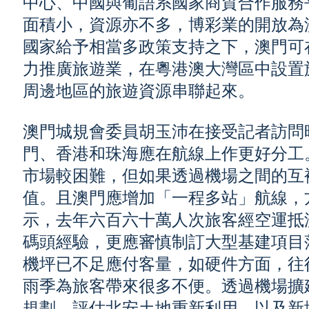
中心、中國與葡語系國家商貿合作服務
面積小，資源亦不多，博彩業的開放為
國家給予相當多政策支持之下，澳門可
力推廣旅遊業，在粵港澳大灣區中設置
周邊地區的旅遊資源串聯起來。
澳門城規會委員胡玉沛在接受記者訪問
門、香港和珠海應在航線上作更好分工
市場較困難，但如果透過機場之間的互
值。且澳門應增加「一程多站」航線，
示，去年六百六十萬人次旅客經空運抵
碼頭經驗，更應審慎制訂大型基建項目
機坪已不足應付客量，如硬件方面，往
雨季為旅客帶來很多不便。透過機場擴
規劃，評估北安土地重新利用，以及新