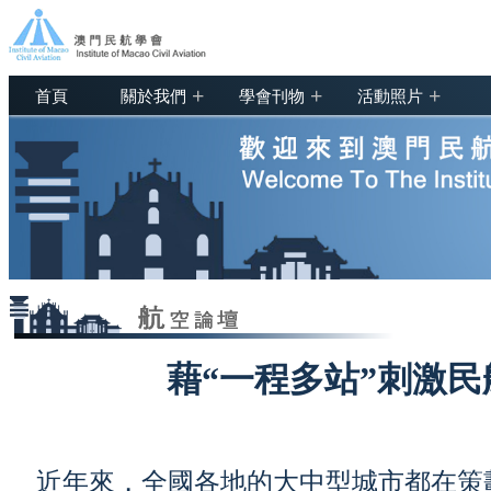
+
+
+
首頁
關於我們
學會刊物
活動照片
藉“一程多站”刺激
近年來，全國各地的大中型城市都在策