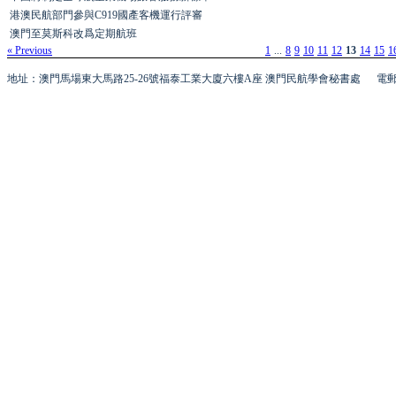
港澳民航部門參與C919國產客機運行評審
澳門至莫斯科改爲定期航班
« Previous
1
...
8
9
10
11
12
13
14
15
1
地址：澳門馬場東大馬路25-26號福泰工業大廈六樓A座 澳門民航學會秘書處
電郵 