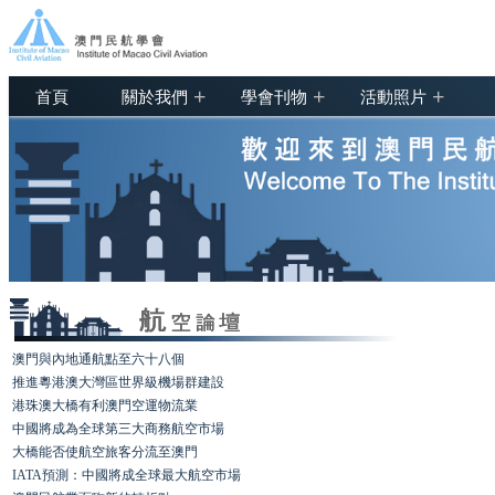
+
+
+
首頁
關於我們
學會刊物
活動照片
澳門與內地通航點至六十八個
推進粵港澳大灣區世界級機場群建設
港珠澳大橋有利澳門空運物流業
中國將成為全球第三大商務航空市場
大橋能否使航空旅客分流至澳門
IATA預測：中國將成全球最大航空市場