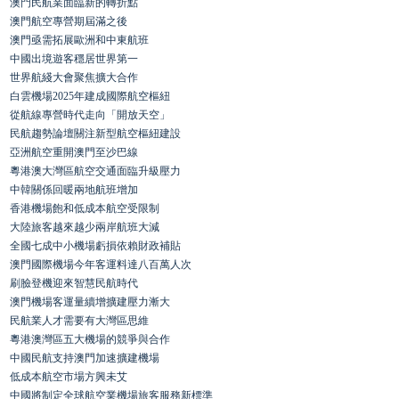
澳門民航業面臨新的轉折點
澳門航空專營期屆滿之後
澳門亟需拓展歐洲和中東航班
中國出境遊客穩居世界第一
世界航綫大會聚焦擴大合作
白雲機場2025年建成國際航空樞紐
從航線專營時代走向「開放天空」
民航趨勢論壇關注新型航空樞紐建設
亞洲航空重開澳門至沙巴線
粵港澳大灣區航空交通面臨升級壓力
中韓關係回暖兩地航班增加
香港機場飽和低成本航空受限制
大陸旅客越來越少兩岸航班大減
全國七成中小機場虧損依賴財政補貼
澳門國際機場今年客運料達八百萬人次
刷臉登機迎來智慧民航時代
澳門機場客運量續增擴建壓力漸大
民航業人才需要有大灣區思維
粵港澳灣區五大機場的競爭與合作
中國民航支持澳門加速擴建機場
低成本航空市場方興未艾
中國將制定全球航空業機場旅客服務新標準