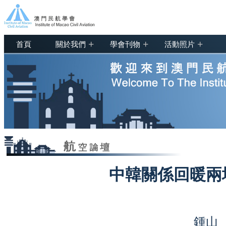
+
+
+
首頁
關於我們
學會刊物
活動照片
中韓關係回暖兩
鍾山