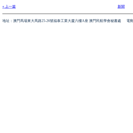
« 上一篇
新聞
地址：澳門馬場東大馬路25-26號福泰工業大廈六樓A座 澳門民航學會秘書處
電郵 