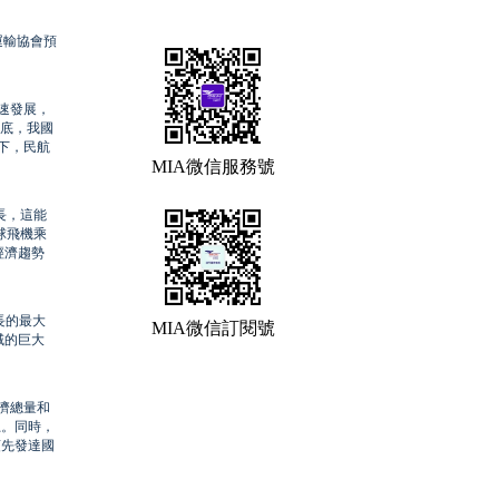
運輸協會預
速發展，
年底，我國
下，民航
MIA微信服務號
長，這能
球飛機乘
經濟趨勢
長的最大
MIA微信訂閱號
域的巨大
濟總量和
上。同時，
領先發達國