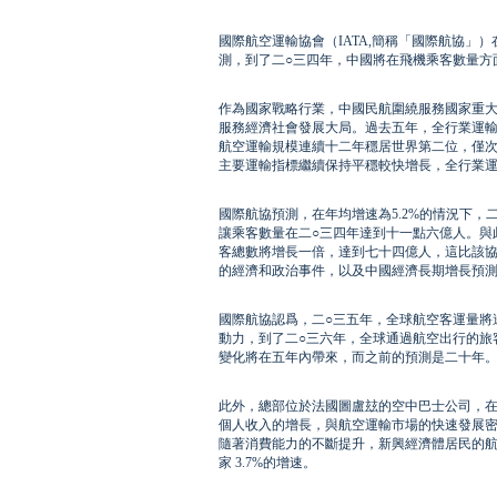
國際航空運輸協會（IATA,簡稱「國際航協
測，到了二○三四年，中國將在飛機乘客數量方
作為國家戰略行業，中國民航圍繞服務國家重
服務經濟社會發展大局。過去五年，全行業運輸總周
航空運輸規模連續十二年穩居世界第二位，僅
主要運輸指標繼續保持平穩較快增長，全行業運
國際航協預測，在年均增速為5.2%的情況下，
讓乘客數量在二○三四年達到十一點六億人。與
客總數將增長一倍，達到七十四億人，這比該協
的經濟和政治事件，以及中國經濟長期增長預
國際航協認爲，二○三五年，全球航空客運量將
動力，到了二○三六年，全球通過航空出行的旅
變化將在五年內帶來，而之前的預測是二十年
此外，總部位於法國圖盧玆的空中巴士公司，
個人收入的增長，與航空運輸市場的快速發展密不
隨著消費能力的不斷提升，新興經濟體居民的航
家 3.7%的增速。