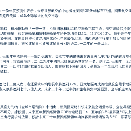
」）在一份年度預測中表示，未來世界航空的中心將從美國和歐洲轉移至亞洲。國際航空
面超過美國，成為全球最大的航空市場。
大戰略，積極推動與「一帶一路」沿線國家和地區航空運輸互聯互通，航空運輸保持快
轉量、旅客運輸量和貨郵運輸量年均分別增長12.1%、11.2%和5.2%。截至去年
次於美國。在世界經濟和貿易增速處於七年來最低水準、國內經濟下行壓力加大的情況
輸總周轉量、旅客運輸量和貨郵運輸量分別超過二○一二年的一倍以上。
二○三四年中國將有十一點九億乘客。美國市場的飛機乘客數量將以平均3.1%的速度增
此同時，該協會預測，二○二九年中國就已經會成為世界第一名。到了二○三四年，全
會二○一四年預測的數量少四億人。影響指數下降的因素，是最近一年呈現弱化世界
測疲軟。
達七十二億人次，客運需求年均增長率將達到3.7%。亞太地區將成為推動航空需求增
客人數將達到七十八億人次。未來二十年，近半的新旅客將集中於亞洲。全球航空領
。
在其官方刊物《全球市場預測》中指出，新興國家將引領未來航空增量市場。全世界經
可分。據預測，未來五年新興經濟體 GDP增速將從二○一五年的3.5%復蘇至5%以
空出行需求將放量。預計未來二十年新興經濟體年均旅客周轉量增速為 5.6%，顯著