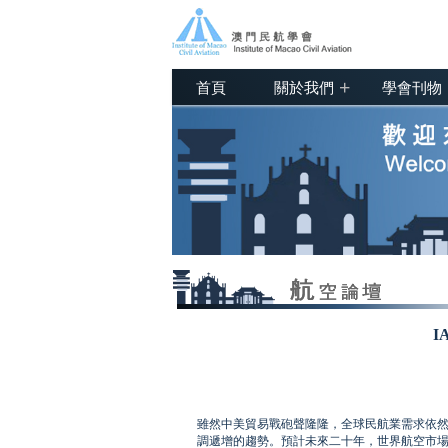
+
首頁
關於我們
學會刊物
I
雖然中美貿易戰砲聲隆隆，全球民航業需求依
調遞增的趨勢。預計未來二十年，世界航空市場