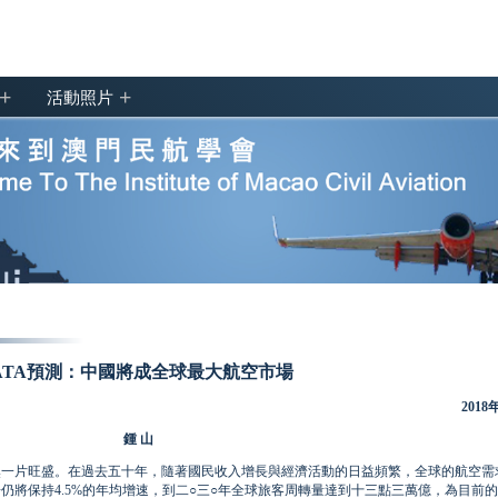
+
+
活動照片
ATA預測：中國將成全球最大航空市場
2018
鍾 山
然一片旺盛。在過去五十年，隨著國民收入增長與經濟活動的日益頻繁，全球的航空需
仍將保持4.5%的年均增速，到二○三○年全球旅客周轉量達到十三點三萬億，為目前