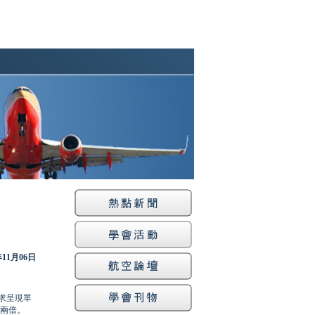
年11月06日
求呈現單
的兩倍。