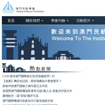
+
+
+
首頁
關於我們
學會刊物
活動照片
CAM 接待澳門國際銀行焦雲迪總經理一行
【漫畫】機長有話說：乘坐飛機為什麼會壓耳？
新春拜會澳門運輸工務司羅立文司長
節期間澳門國際機場客運單日超2萬人次 喜氣洋洋迎大年
廉價航空：讓“雲端”觸手可及
澳門國際機場代表參加2015新加坡航空節