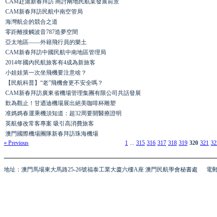
CAM赴滬新春拜訪 商討兩地民航業發展前景
CAM新春拜訪民航中南空管局
海灣航企的競合之道
零距離接觸波音787造夢空間
亞太地區——外籍飛行員的樂土
CAM新春拜訪中國民航中南地區管理局
2014年國內民航旅客有4成為新旅客
小娃娃第一次坐飛機要注意啥？
【民航科普】“老”飛機會更不安全嗎？
CAM新春拜訪廣東省機場管理集團有限公司共話發展
歎為觀止！甘迺迪機場展出絕美咖啡杯雕塑
准媽媽春運乘機須知道：超32周要開醫療證明
英航修改常客專案 吸引高消費旅客
澳門國際機場團隊新春拜訪珠海機場
« Previous
1
...
315
316
317
318
319
320
321
32
地址：澳門馬場東大馬路25-26號福泰工業大廈六樓A座 澳門民航學會秘書處
電郵 