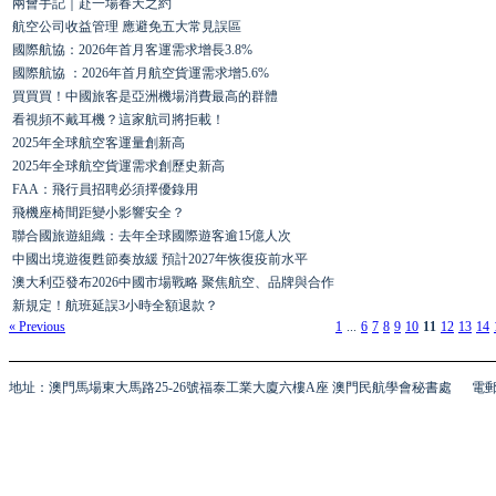
兩會手記｜赴一場春天之約
航空公司收益管理 應避免五大常見誤區
國際航協：2026年首月客運需求增長3.8%
國際航協 ：2026年首月航空貨運需求增5.6%
買買買！中國旅客是亞洲機場消費最高的群體
看視頻不戴耳機？這家航司將拒載！
2025年全球航空客運量創新高
2025年全球航空貨運需求創歷史新高
FAA：飛行員招聘必須擇優錄用
飛機座椅間距變小影響安全？
聯合國旅遊組織：去年全球國際遊客逾15億人次
中國出境遊復甦節奏放緩 預計2027年恢復疫前水平
澳大利亞發布2026中國市場戰略 聚焦航空、品牌與合作
新規定！航班延誤3小時全額退款？
« Previous
1
...
6
7
8
9
10
11
12
13
14
地址：澳門馬場東大馬路25-26號福泰工業大廈六樓A座 澳門民航學會秘書處
電郵 