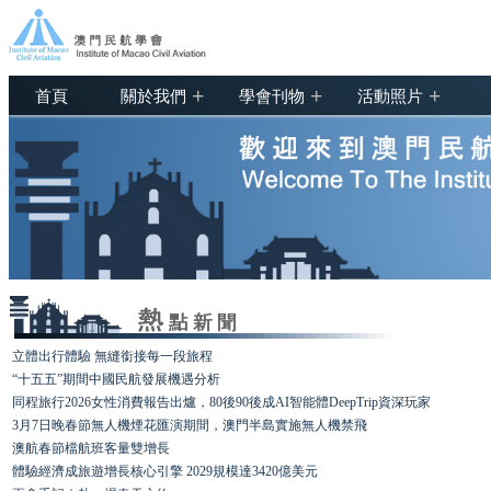
+
+
+
首頁
關於我們
學會刊物
活動照片
立體出行體驗 無縫銜接每一段旅程
“十五五”期間中國民航發展機遇分析
同程旅行2026女性消費報告出爐，80後90後成AI智能體DeepTrip資深玩家
3月7日晚春節無人機煙花匯演期間，澳門半島實施無人機禁飛
澳航春節檔航班客量雙增長
體驗經濟成旅遊增長核心引擎 2029規模達3420億美元