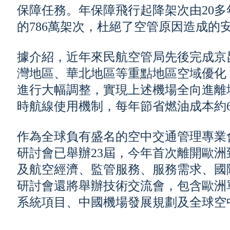
保障任務。年保障飛行起降架次由20多年
的786萬架次，杜絕了空管原因造成的
據介紹，近年來民航空管局先後完成京
灣地區、華北地區等重點地區空域優化
進行大幅調整，實現上述機場全向進離
時航線使用機制，每年節省燃油成本約
作為全球負有盛名的空中交通管理專業
研討會已舉辦23屆，今年首次離開歐
及航空經濟、監管服務、服務需求、國
研討會還將舉辦技術交流會，包含歐洲
系統項目、中國機場發展規劃及全球空