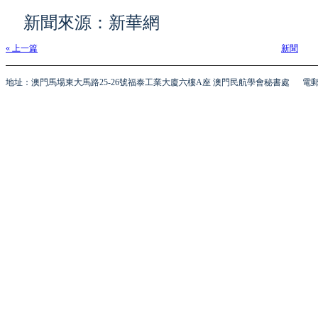
新聞來源：新華網
« 上一篇
新聞
地址：澳門馬場東大馬路25-26號福泰工業大廈六樓A座 澳門民航學會秘書處
電郵 