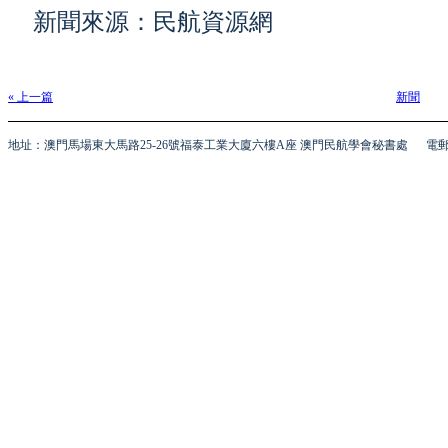
新聞來源：民航資源網
« 上一篇
新聞
地址：澳門馬場東大馬路25-26號福泰工業大廈六樓A座 澳門民航學會秘書處
電郵 