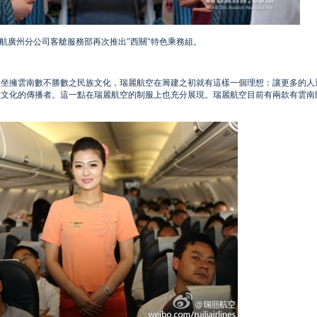
航廣州分公司客艙服務部再次推出"西關"特色乘務組。
，坐擁雲南數不勝數之民族文化，瑞麗航空在籌建之初就有這樣一個理想：讓更多的人
族文化的傳播者。這一點在瑞麗航空的制服上也充分展現。瑞麗航空目前有兩款有雲南