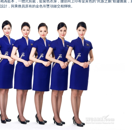
袍為藍本，一體式剪裁，藍紫色衣身，腰部向上印有金黃色的"民族之鵬"航徽圖案，
潔設計，與乘務員原有的金色吊墜項鏈交相輝映。