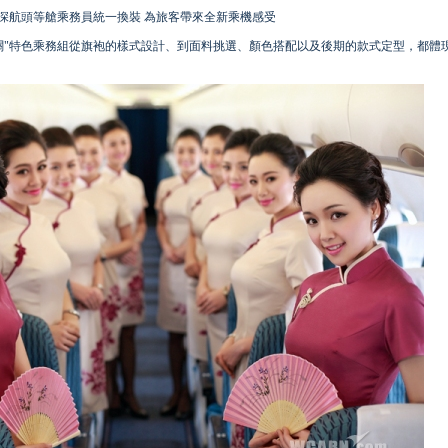
深航頭等艙乘務員統一換裝 為旅客帶來全新乘機感受
西關"特色乘務組從旗袍的樣式設計、到面料挑選、顏色搭配以及後期的款式定型，都體