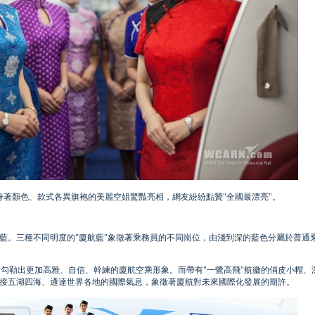
身著顏色、款式各異旗袍的美麗空姐驚豔亮相，網友紛紛點贊"全國最漂亮"。
O藍。三種不同明度的"廈航藍"象徵著乘務員的不同崗位，由淺到深的藍色分屬於普通
勾勒出更加高雅、自信、幹練的廈航空乘形象。而帶有"一鷺高飛"航徽的俏皮小帽、
連接五湖四海、通達世界各地的國際氣息，象徵著廈航對未來國際化發展的期許。