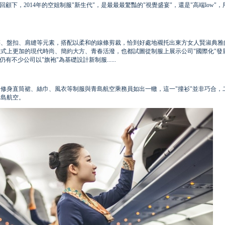
顧下，2014年的空姐制服"新生代"，是最最最驚豔的"視覺盛宴"，還是"高端low"
腰、盤扣、肩縫等元素，搭配以柔和的線條剪裁，恰到好處地襯托出東方女人賢淑典雅
式上更加的現代時尚、簡約大方、青春活潑，也都試圖從制服上展示公司"國際化"發
不少公司以"旗袍"為基礎設計新制服......
修身直筒裙、絲巾、風衣等制服與青島航空乘務員如出一轍，這一"撞衫"並非巧合，
青島航空。