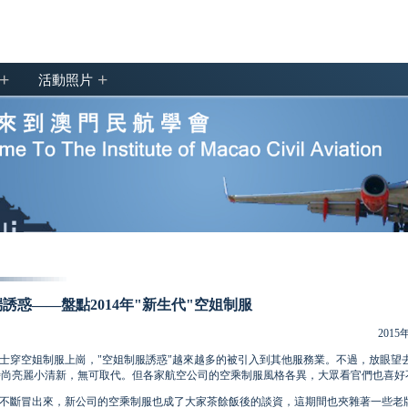
+
+
活動照片
誘惑——盤點2014年"新生代"空姐制服
2015
護士穿空姐制服上崗，"空姐制服誘惑"越來越多的被引入到其他服務業。不過，放眼望
時尚亮麗小清新，無可取代。但各家航空公司的空乘制服風格各異，大眾看官們也喜好
節高"不斷冒出來，新公司的空乘制服也成了大家茶餘飯後的談資，這期間也夾雜著一些老