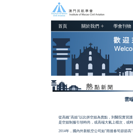
+
首頁
關於我們
學會刊物
雲端
從高鐵"高姐"以比拼空姐為賣點，到醫院實習
是空姐制服引領時尚，或高端大氣上檔次，或
2014年，國內外新航空公司如"雨後春筍節