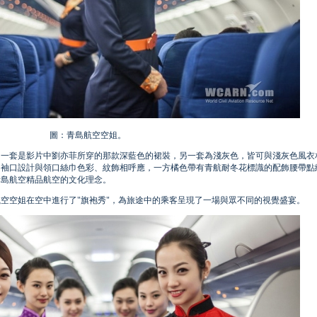
圖：青島航空空姐。
，一套是影片中劉亦菲所穿的那款深藍色的裙裝，另一套為淺灰色，皆可與淺灰色風衣
，袖口設計與領口絲巾色彩、紋飾相呼應，一方橘色帶有青航耐冬花標識的配飾腰帶點
青島航空精品航空的文化理念。
空空姐在空中進行了"旗袍秀"，為旅途中的乘客呈現了一場與眾不同的視覺盛宴。