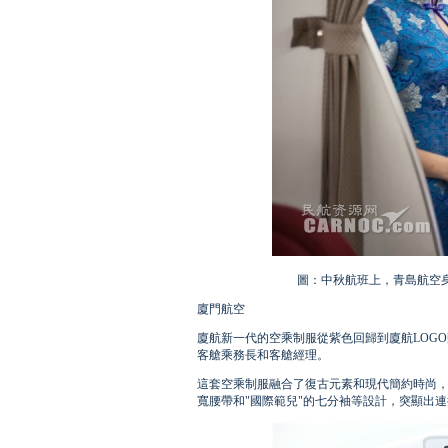
圖：中秋航班上，青島航空
廈門航空
廈航新一代的空乘制服從紫色回歸到廈航LOG
客艙乘務長和客艙經理。
這套空乘制服融合了復古元素和現代簡約時尚，
寬腰帶和"國際範兒"的七分袖等設計，突顯出