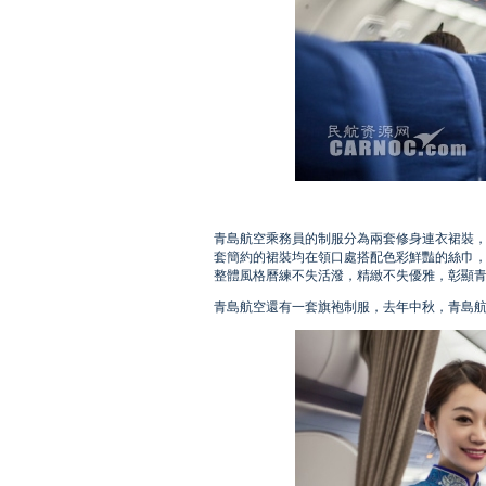
青島航空乘務員的制服分為兩套修身連衣裙裝
套簡約的裙裝均在領口處搭配色彩鮮豔的絲巾
整體風格曆練不失活潑，精緻不失優雅，彰顯
青島航空還有一套旗袍制服，去年中秋，青島航