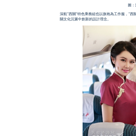
圖：
深航"西關"特色乘務組也以旗袍為工作服，"
關文化沉澱中創新的設計理念。