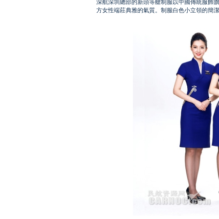
深航深圳總部的新頭等艙制服以中國傳統服飾旗
方女性端莊典雅的氣質。制服白色小立領的簡