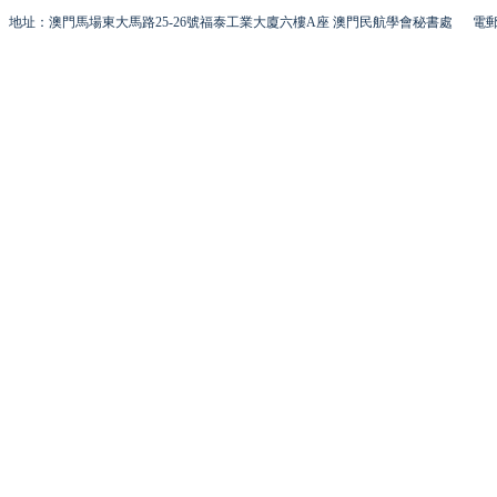
地址：澳門馬場東大馬路25-26號福泰工業大廈六樓A座 澳門民航學會秘書處
電郵 