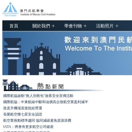
+
+
+
首頁
關於我們
學會刊物
活動照片
國際航協啟動“救人別救包”旅客安全宣傳活動
國際航協：中東航線中斷和油價高企致航空業盈利減半
氹直升機場直接批給營運
長榮航空獲七星安全認證
航空業推動標準趨同 協同減碳避免資源浪費
IATA：將會有更多航空公司破産