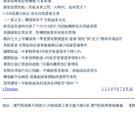
旅業倡粵西設候機樓 引客來澳
聚焦智慧民航｜民航未來之問：AI時代，如何育才？
CAM高層大執位 張允任執委會主席
（一家之言）機場新班子 引航線多元化
靜音超音速時代來了？NASA的X-59試驗機將首次突破音障
英國擬制定黑名單，對機鬧旅客所有航司禁飛
國內七大上市機場第一季度實現整體盈利 發展“韌性”與“定力”獲得市場認可
美航新規 空乘提前結束客艙服務以減少顛簸受傷事件
國際航協：中東戰爭致4月航空客運需求下降3.4%
國際航協：中東局勢動蕩 4月航空貨運需求增長4.0%
暑期出遊訂票提前啟動 7月國內機票預訂量增長
安聯全球旅行信心指數：中國旅客意願強，保險認知居首位
機場數字化轉型-需兼顧旅客體驗與運營可靠性
逆勢擴張！中歐航線為何成為全球航空“例外”？
« Previous
1
2
3
4
5
6
7
8
9
10
.
地址：澳門馬場東大馬路25-26號福泰工業大廈六樓A座 澳門民航學會秘書處
電郵 