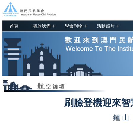
+
+
+
首頁
關於我們
學會刊物
活動照片
刷臉登機迎來智
鍾 山