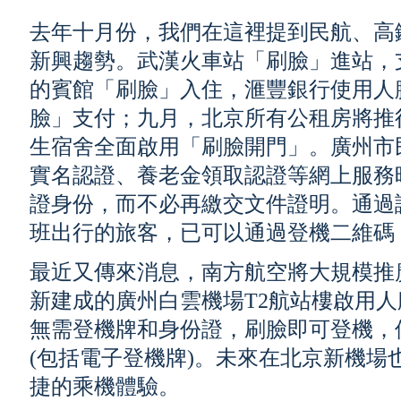
去年十月份，我們在這裡提到民航、高
新興趨勢。武漢火車站「刷臉」進站，
的賓館「刷臉」入住，滙豐銀行使用人
臉」支付；九月，北京所有公租房將推
生宿舍全面啟用「刷臉開門」。廣州市
實名認證、養老金領取認證等網上服務
證身份，而不必再繳交文件證明。通過
班出行的旅客，已可以通過登機二維碼
最近又傳來消息，南方航空將大規模推
新建成的廣州白雲機場T2航站樓啟用
無需登機牌和身份證，刷臉即可登機，
(包括電子登機牌)。未來在北京新機場
捷的乘機體驗。