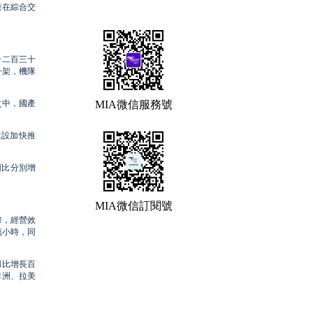
量在綜合交
千二百三十
一架，機隊
之中，國產
MIA微信服務號
建設加快推
同比分別增
MIA微信訂閱號
幣，經營效
萬小時，同
同比增長百
非洲、拉美