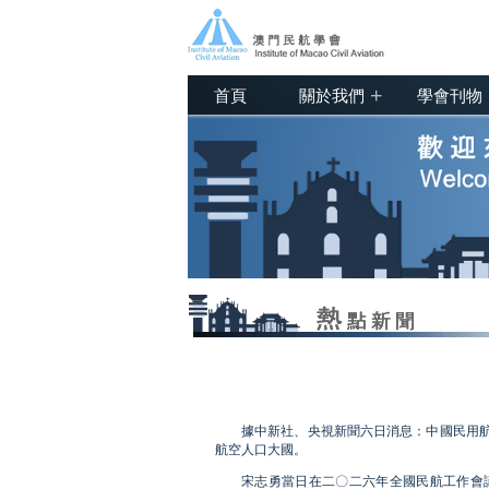
+
首頁
關於我們
學會刊物
據中新社、央視新聞六日消息：中國民用
航空人口大國。
宋志勇當日在二〇二六年全國民航工作會