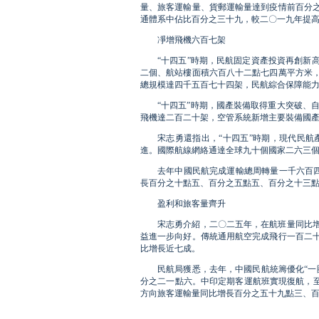
量、旅客運輸量、貨郵運輸量達到疫情前百分
通體系中佔比百分之三十九，較二〇一九年提
凈增飛機六百七架
“十四五”時期，民航固定資產投資再創新
二個、航站樓面積六百八十二點七四萬平方米
總規模達四千五百七十四架，民航綜合保障能
“十四五”時期，國產裝備取得重大突破、自
飛機達二百二十架，空管系統新增主要裝備國
宋志勇還指出，“十四五”時期，現代民
進。國際航線網絡通達全球九十個國家二六三
去年中國民航完成運輸總周轉量一千六百
長百分之十點五、百分之五點五、百分之十三
盈利和旅客量齊升
宋志勇介紹，二〇二五年，在航班量同比
益進一步向好。傳統通用航空完成飛行一百二
比增長近七成。
民航局獲悉，去年，中國民航統籌優化“一
分之二一點六。中印定期客運航班實現復航，至
方向旅客運輸量同比增長百分之五十九點三、