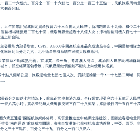
之一百二十六點九、百分之一百一十六點七、百分之一百三十五點一，民航旅客周轉
高六個百分點。
高。五年間累計完成固定資產投資六千三百億元人民幣，新增跑道四十九條、機位二
，運輸機場總數達二百七十個，機場總容量超過十八億人次；淨增運輸飛機六百七十
力邁上新台階。
主發展能力顯著增強。C919、AG600等國產航空產品完成適航審定，中國運輸機隊
產化率達到百分之九六，北斗衛星導航系統在民航大規模應用。
航產業體系不斷成熟完善。京津冀、長三角、粵港澳大灣區、成渝四大世界級機場群
個城市，低空經濟蓬勃發展，民航產業鏈價值鏈不斷向上向優延伸拓展。
四十點八億噸公里、旅客運輸量七點七億人次、貨郵運輸量一千○一十七點二萬噸，
點三。
增長百分之四點七的情況下，航班正常率超過九成。全行業實現盈利六十五億元人民
十一點八萬小時，實名登記無人機總數突破三百二十八萬架，累計飛行四千五百三十
圈六廊五通道”國際航線網絡佈局，高質量推進空中絲綢之路建設，國際旅客運輸量
拉美“南向通道”航線成功開闢，海南自貿港第七航權航班成功首飛，中亞、西亞、
百分之三十三點四、百分之三十九、百分之一百〇八點六。