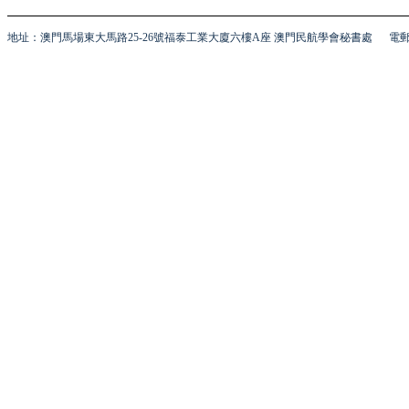
地址：澳門馬場東大馬路25-26號福泰工業大廈六樓A座 澳門民航學會秘書處
電郵 