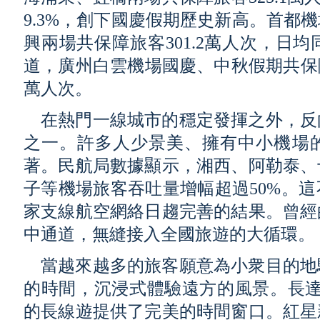
9.3%，創下國慶假期歷史新高。首都
興兩場共保障旅客301.2萬人次，日均
道，廣州白雲機場國慶、中秋假期共保障旅客
萬人次。
在熱門一線城市的穩定發揮之外，反
之一。許多人少景美、擁有中小機場
著。民航局數據顯示，湘西、阿勒泰、
子等機場旅客吞吐量增幅超過50%。
家支線航空網絡日趨完善的結果。曾經
中通道，無縫接入全國旅遊的大循環。
當越來越多的旅客願意為小衆目的地
的時間，沉浸式體驗遠方的風景。長達
的長線遊提供了完美的時間窗口。紅星