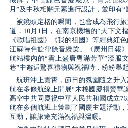
機牌，不僅顔色喜慶應景，背景也以杭
月”及中秋相關元素進行設計，並印有“
被鏡頭定格的瞬間，也會成為飛行旅
道，10月1日，在南京機場的“天下文
《歌唱祖國》《我的祖國》等經典紅色
江蘇特色旋律餘音繞梁。《廣州日報》報
航站樓內的“雲上盛唐粵滿芳華”漢服
巷”中邂逅驚喜禮物與祝福時，紛紛舉
航班沖上雲霄，節日的氛圍隨之升入
航在多條航線上開展“木棉國慶禮贊華
高空中共同慶祝中華人民共和國成立7
航在多個航班上策劃了國慶主題活動，
互動，讓旅途充滿祝福與溫暖。