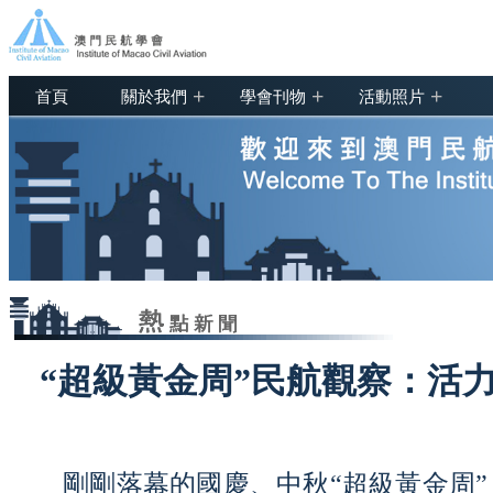
+
+
+
首頁
關於我們
學會刊物
活動照片
“超級黃金周”民航觀察：活
剛剛落幕的國慶、中秋“超級黃金周