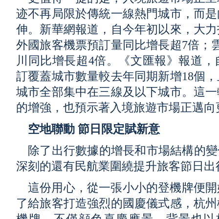
迹不再局限於傳統一線熱門城市，而是
伸。新華網報道，自今年初以來，大力
外國旅客機票預訂量同比增長超7倍；
川同比增長超4倍。《文匯報》報道，
訂覆蓋城市數量較去年同期新增18個，
城市全部集中在三線及以下城市。這一
的增強，也預示著入境旅遊市場正邁向
空地聯動 節日限定賦新意
除了出行數據的增長和市場結構的變
深刻的還有民航業圍繞提升旅客節日出
這份用心，從一張小小的登機牌便開
了給旅客打造強烈的國慶儀式感，杭州