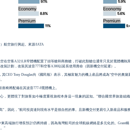
）航空旅行興起。來源/IATA
空在空客A321LR窄體機配置了頭等艙和商務艙，打破此類艙位通常只見於寬體機執
改裝計劃，改裝其波音777和空客A380以延長使用壽命（因新機交付延遲）。
EO Tony Douglas向《國民報》表示，其極富魅力的機上産品將成為“空中的奧黛麗
營。
商務艙新座椅將配備在其波音777-9寬體機上。
心，更體現了對旅客如今極度重視旅程本身這一現象的認知。”聯合國世界旅遊組織顧問
“很高”，因此，“航司投資達到現有水平是很自然的事。且新機交付更易引入新産品和服
東高端旅行增長預計仍將持續，因為海灣航司的全球航線網絡是多元化的。Grant稱
。”