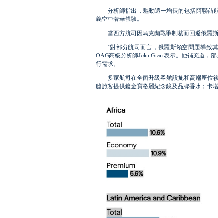
分析師指出，驅動這一增長的包括阿聯酋
義空中奢華體驗。
當西方航司因烏克蘭戰爭制裁而回避俄羅
“對部分航司而言，俄羅斯領空問題導致
OAG高級分析師John Grant表示。他補
行需求。
多家航司在全面升級客艙設施和高端座位後
艙旅客提供鍍金寶格麗紀念鏡及品牌香水；卡塔