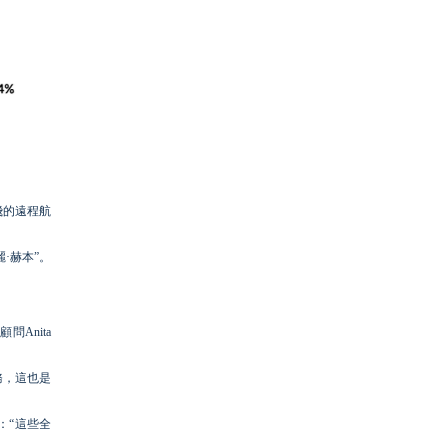
飛的遠程航
·赫本”。
Anita
務，這也是
：“這些全