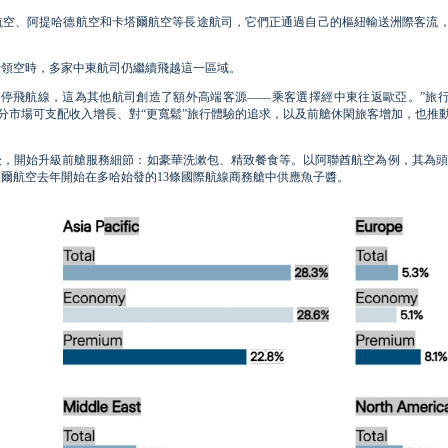
航空、阿提哈德航空和卡塔爾航空等長途航司，它們正通過自己的樞紐輸送洲際客流
斯領空時，多家中東航司仍繼續飛越這一區域。
其停飛航線，這為其他航司創造了額外高端客源——乘客選擇經中東往返歐亞。”旅
充道，部分市場可支配收入增長、對“更寬鬆”旅行體驗的追求，以及前艙休閑旅客增加，也推
，開始升級前艙服務細節：如豪華洗漱包、精致餐食等。以阿聯酋航空為例，其為頭
爾航空去年開始在多哈始發的13條國際航線商務艙中供應魚子醬。