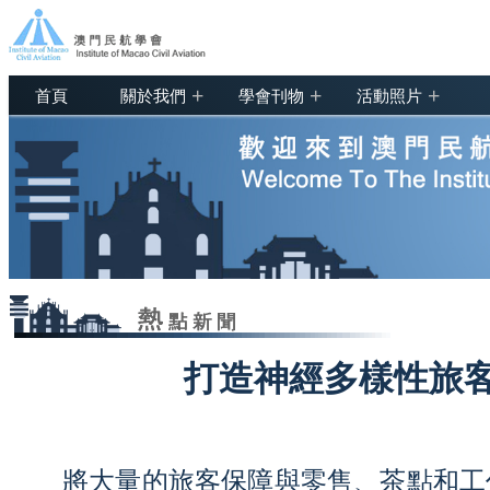
+
+
+
首頁
關於我們
學會刊物
活動照片
打造神經多樣性旅
將大量的旅客保障與零售、茶點和工