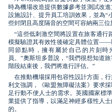
時為機場改造提供數據參考並測試改進
設施設計、提升員工培訓效果，並為“
些封閉且高度隔音的空間可容納兩三位
“這些低刺激空間將設置在旅客通行
模擬驗證其有效性後確定具體位置——
同節點時，擁有屬於自己的片刻時
員。”奧斯坦多普說，“我們很想知道
階段結束後，我們將進行評估。”
在推動機場採用包容性設計方面，行
利文強調，《歐盟無障礙法案》要求採
足行動不便人士的需求。英國國家標準
業提供了指導，以滿足神經多樣性人士
的。