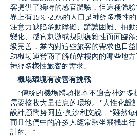
客提供了獨特的感官體驗，但這種體驗
界上有15%~20%的人口是神經多樣
注意力缺陷多動障礙、誦讀困難、抽動
變化、感官刺激或規則復雜性而面臨額
級完善，業內對這些旅客的需求也日益
助機場運營商了解航站樓內的哪些地方
神經多樣性旅客的需求。
機場環境有改善有挑戰
“傳統的機場體驗根本不適合神經多
需要接收大量信息的環境。”人性化設計
設計顧問努阿拉·奧沙利文說，“雖然
而且他們中的許多人經常乘坐飛機出行
計的。”