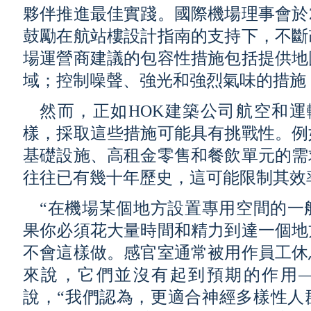
夥伴推進最佳實踐。國際機場理事會於2
鼓勵在航站樓設計指南的支持下，不斷
場運營商建議的包容性措施包括提供地
域；控制噪聲、強光和強烈氣味的措施
然而，正如HOK建築公司航空和運
樣，採取這些措施可能具有挑戰性。例
基礎設施、高租金零售和餐飲單元的需
往往已有幾十年歷史，這可能限制其效
“在機場某個地方設置專用空間的一
果你必須花大量時間和精力到達一個地
不會這樣做。感官室通常被用作員工休
來說，它們並沒有起到預期的作用—
說，“我們認為，更適合神經多樣性人