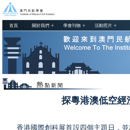
+
+
+
首頁
關於我們
學會刊物
活動照片
探粵港澳低空經
香港國際創科展首設四個主題日，並