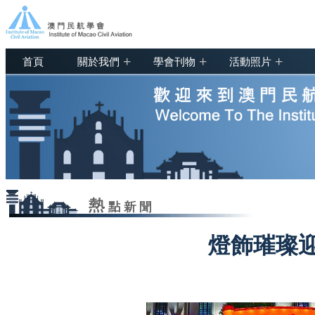
+
+
+
首頁
關於我們
學會刊物
活動照片
燈飾璀璨