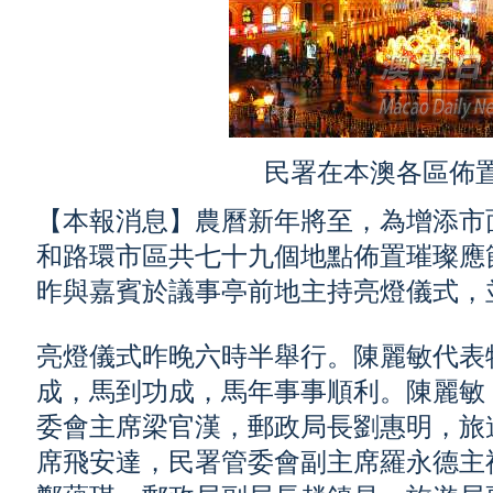
民署在本澳各區佈
【本報消息】農曆新年將至，為增添市
和路環市區共七十九個地點佈置璀璨應
昨與嘉賓於議事亭前地主持亮燈儀式，
亮燈儀式昨晚六時半舉行。陳麗敏代表
成，馬到功成，馬年事事順利。陳麗敏
委會主席梁官漢，郵政局長劉惠明，旅
席飛安達，民署管委會副主席羅永德主