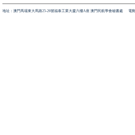
地址：澳門馬場東大馬路25-26號福泰工業大廈六樓A座 澳門民航學會秘書處
電郵 