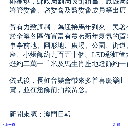
鄭蘊琪，郵政局副局長趙鎮昌，旅遊局
署管委會、諮委會及監委會成員等出席
黃有力致詞稱，為迎接馬年到來，民署
於全澳各區佈置富有農曆新年氣氛的賀
事亭前地、圓形地、廣場、公園、街道
座、小燈飾約九百五十個、LED彩虹管
燈約二萬一千米及馬生肖座地燈飾約一
儀式後，長虹音樂會帶來多首喜慶樂曲
賞，並在燈飾前拍照留念。
新聞來源：澳門日報
« 上一篇
新聞