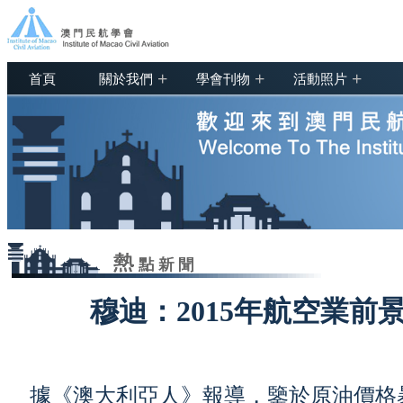
+
+
+
首頁
關於我們
學會刊物
活動照片
穆迪：2015年航空業前
據《澳大利亞人》報導，鑒於原油價格