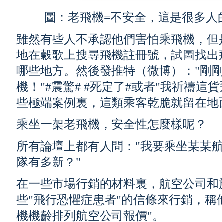
圖：老飛機=不安全，這是很多人
雖然有些人不承認他們害怕乘飛機，但
地在穀歌上搜尋飛機註冊號，試圖找出
哪些地方。然後發推特（微博）："剛
機！"#震驚# #死定了#或者"我祈禱
些極端案例裏，這類乘客乾脆就留在地
乘坐一架老飛機，安全性怎麼樣呢？
所有論壇上都有人問："我要乘坐某某
隊有多新？"
在一些市場行銷的材料裏，航空公司和
些"飛行恐懼症患者"的信條來行銷，稱
機機齡排列航空公司報價"。