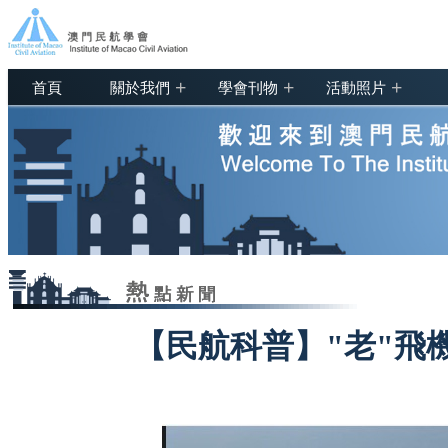
+
+
+
首頁
關於我們
學會刊物
活動照片
【民航科普】"老"飛