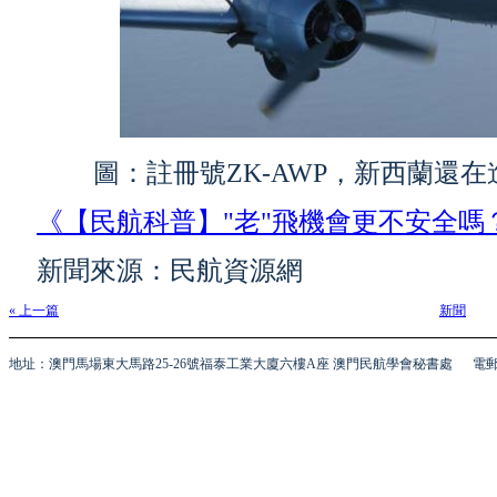
圖：註冊號ZK-AWP，新西蘭還在
《【民航科普】"老"飛機會更不安全嗎
新聞來源：民航資源網
« 上一篇
新聞
地址：澳門馬場東大馬路25-26號福泰工業大廈六樓A座 澳門民航學會秘書處
電郵 