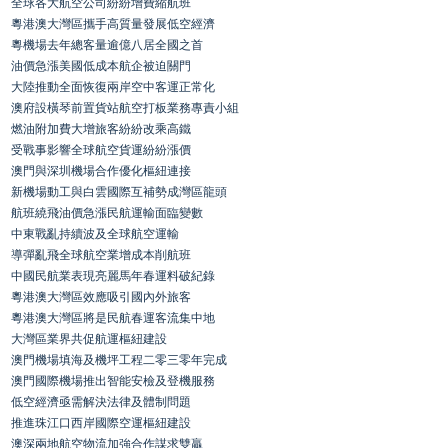
全球各大航空公司紛紛增費縮航班
粵港澳大灣區攜手高質量發展低空經濟
粵機場去年總客量逾億八居全國之首
油價急漲美國低成本航企被迫關門
大陸推動全面恢復兩岸空中客運正常化
澳府設橫琴前置貨站航空打板業務專責小組
燃油附加費大增旅客紛紛改乘高鐵
受戰事影響全球航空貨運紛紛漲價
澳門與深圳機場合作優化樞紐連接
新機場動工與白雲國際互補勢成灣區龍頭
航班繞飛油價急漲民航運輸面臨變數
中東戰亂持續波及全球航空運輸
導彈亂飛全球航空業增成本削航班
中國民航業表現亮麗馬年春運料破紀錄
粵港澳大灣區效應吸引國內外旅客
粵港澳大灣區將是民航春運客流集中地
大灣區業界共促航運樞紐建設
澳門機場填海及機坪工程二零三零年完成
澳門國際機場推出智能安檢及登機服務
低空經濟亟需解決法律及體制問題
推進珠江口西岸國際空運樞紐建設
澳深兩地航空物流加強合作謀求雙贏