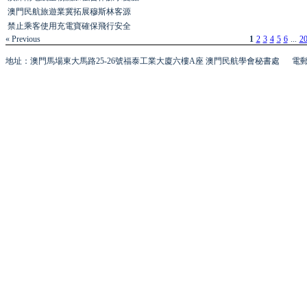
澳門民航旅遊業冀拓展穆斯林客源
禁止乘客使用充電寶確保飛行安全
« Previous
1
2
3
4
5
6
...
2
地址：澳門馬場東大馬路25-26號福泰工業大廈六樓A座 澳門民航學會秘書處
電郵 