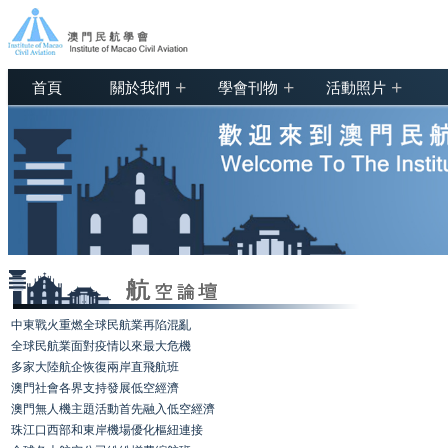
+
+
+
首頁
關於我們
學會刊物
活動照片
中東戰火重燃全球民航業再陷混亂
全球民航業面對疫情以來最大危機
多家大陸航企恢復兩岸直飛航班
澳門社會各界支持發展低空經濟
澳門無人機主題活動首先融入低空經濟
珠江口西部和東岸機場優化樞紐連接