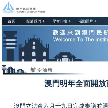
+
+
+
首頁
關於我們
學會刊物
活動照片
澳門明年全面開放
澳門立法會六月十九日完成審議並通