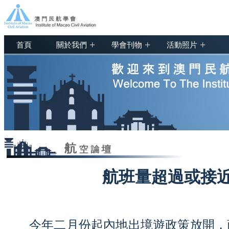
+
+
+
首頁
關於我們
學會刊物
活動照片
航班量超過或接
今年二月份起內地出境遊政策放開，