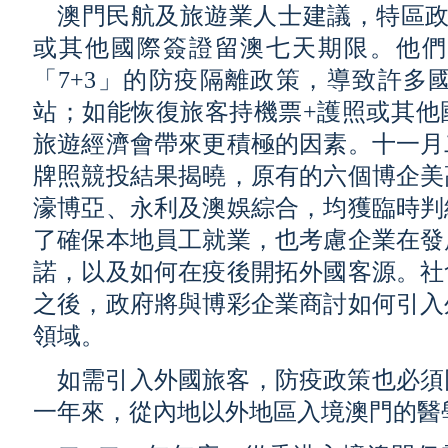
澳門民航及旅遊業人士建議，特區政
或其他國際簽證留澳七天期限。他們
「7+3」的防疫隔離政策，導致許多
站；如能恢復旅客持機票+護照或其他
旅遊經濟會帶來更積極的因素。十一月
牌照競投結果揭曉，原有的六個博企美
濠博亞、永利及澳娛綜合，均獲臨時判
了確保本地員工就業，也考慮企業在發
諾，以及如何在疫後開拓外國客源。社
之後，政府將與博彩企業商討如何引入
領域。
如需引入外國旅客，防疫政策也必須
一年來，從內地以外地區入境澳門的醫