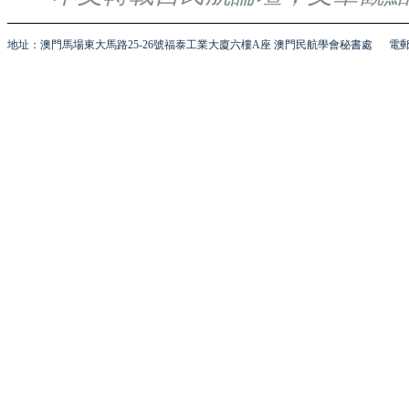
地址：澳門馬場東大馬路25-26號福泰工業大廈六樓A座 澳門民航學會秘書處
電郵 