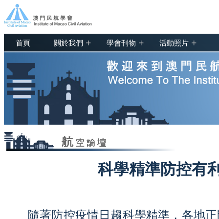
+
+
+
首頁
關於我們
學會刊物
活動照片
科學精準防控有
隨著防控疫情日趨科學精準，各地正