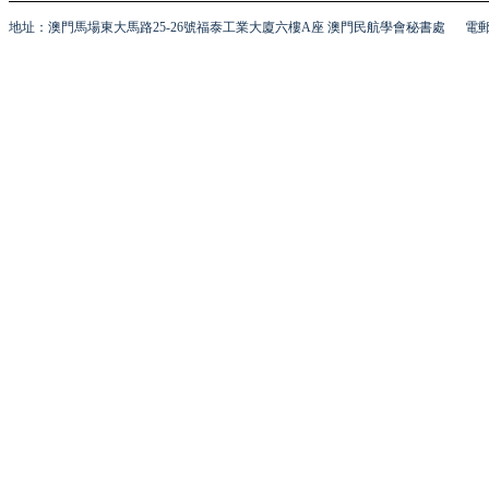
地址：澳門馬場東大馬路25-26號福泰工業大廈六樓A座 澳門民航學會秘書處
電郵 