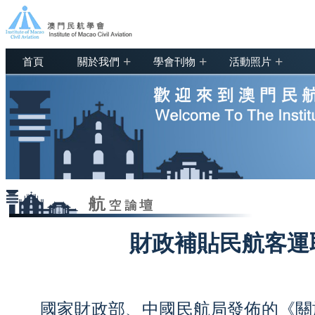
+
+
+
首頁
關於我們
學會刊物
活動照片
財政補貼民航客運
國家財政部、中國民航局發佈的《關