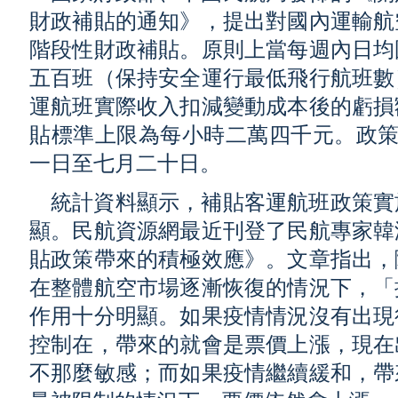
財政補貼的通知》，提出對國內運輸航
階段性財政補貼。原則上當每週內日均
五百班（保持安全運行最低飛行航班數
運航班實際收入扣減變動成本後的虧損
貼標準上限為每小時二萬四千元。政策
一日至七月二十日。
統計資料顯示，補貼客運航班政策實
顯。民航資源網最近刊登了民航專家韓
貼政策帶來的積極效應》。文章指出，
在整體航空市場逐漸恢復的情況下，「
作用十分明顯。如果疫情情況沒有出現
控制在，帶來的就會是票價上漲，現在
不那麼敏感；而如果疫情繼續緩和，帶