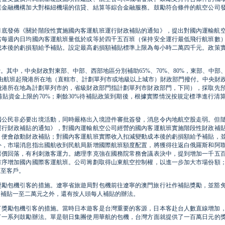
業金融機構加大對樞紐機場的信貸、結算等綜合金融服務。鼓勵符合條件的航空公司
月底發佈《關於階段性實施國內客運航班運行財政補貼的通知》，提出對國內運輸航
當每週內日均國內客運航班量低於或等於四千五百班（保持安全運行最低飛行航班數
成本後的虧損額給予補貼。設定最高虧損額補貼標準上限為每小時二萬四千元。政策
其中，中央財政對東部、中部、西部地區分別補助65%、70%、80%，東部、中部
資金由航班起飛港所在地（直轄市、計劃單列市或地級以上城市）財政部門撥付。中央財
飛港所在地為計劃單列市的，省級財政部門指計劃單列市財政部門，下同），採取先
貼資金上限的70%；剩餘30%待補貼政策到期後，根據實際情況按規定標準進行清
國公民非必要出境活動，同時嚴格出入境證件審批簽發，消息令內地航空股走弱。但
運行財政補貼的通知》，對國內運輸航空公司經營的國內客運航班實施階段性財政補
，便會啟動財政補貼；對國內客運航班實際收入扣減變動成本後的虧損額給予補貼，
外，市場消息指出國航收到民航局新增國際航班額度配置，將獲得往返白俄羅斯和阿
票價回落，有利刺激客運力。總理李克強在國務院常務會議表決中，提到增加一千五
有序增加國內國際客運航班。公司籌劃取得山東航空控制權，以進一步加大市場份額
嫁至客戶。
獎勵包機引客的措施。遼寧省旅遊局對包機前往遼寧的澳門旅行社作補貼獎勵，並豁
次補貼一至二萬元之外，還有按人頭每人補貼的辦法。
了獎勵包機引客的措施。當時日本遊客是台灣重要的客源，日本客赴台人數直線增加
了一系列鼓勵辦法。單是朝日集團使用華航的包機，台灣方面就提供了一百萬日元的