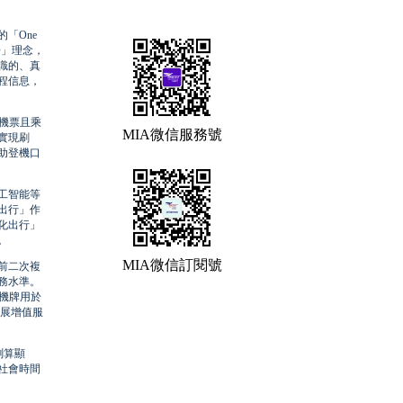
「One
D」理念，
識的、真
程信息，
機票且乘
MIA微信服務號
實現刷
助登機口
工智能等
出行」作
化出行」
。
MIA微信訂閱號
前二次複
務水準。
登機牌用於
拓展增值服
測算顯
社會時間