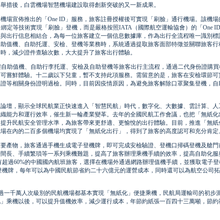
等舉措後，白雲機場智慧機場建設取得創新突破的又一新成果。
宣佈推出的「One ID」服務，旅客註冊授權後可實現「刷臉」通行機場。該機場的
綁定等技術實現「刷臉」登機，而是嚴格按照IATA（國際航空運輸協會）的「One I
息與出行信息相結合，為每一位旅客建立一個信息數據庫，作為出行全流程唯一識別標
自助值機、自助托運、安檢、登機等業務時，系統通過提取旅客面部特徵並關聯旅客行
同時，減少證件查驗次數，大大提升了旅客出行體驗。
站樓自助值機、自助行李托運、安檢及自助登機等旅客出行主流程，通過二代身份證購買
客可嘗鮮體驗。十二歲以下兒童，暫不支持此項服務。需留意的是，旅客在安檢環節可
份證等相關身份證明過檢。同時，目前因疫情原因，為避免旅客解除口罩聚集登機，自
壇，顯示全球民航業正快速進入「智慧民航」時代，數字化、大數據、雲計算、人
組織能力和運行效率，催生新一輪產業變革。去年的全國民航工作會議，也把「無紙化
，提升民航安全管理水準，為旅客帶來更舒適、更愉悅的出行體驗。目前，推進「無紙
機場在內的二百多個機場均實現了「無紙化出行」，得到了旅客的高度認可和充分肯定
產物，旅客通過手機生成電子登機牌，即可完成安檢驗證、登機口掃碼登機及艙門
時間長、手續繁瑣等一系列乘機難題，提高了旅客辦理乘機手續的效率，提高自助化服
已有超過60%的中國國內航班旅客，選擇在機場外通過網路辦理值機手續，並獲取電子
子登機牌，每年可以為中國民航節省約二十六億元的運營成本，同時還可以為航空公司
一千萬人次級別的民航機場都基本實現「無紙化」便捷乘機，民航局運輸司的初步
化」乘機以後，可以提升值機效率，減少運行成本，年節約紙張一百四十三萬噸，節約