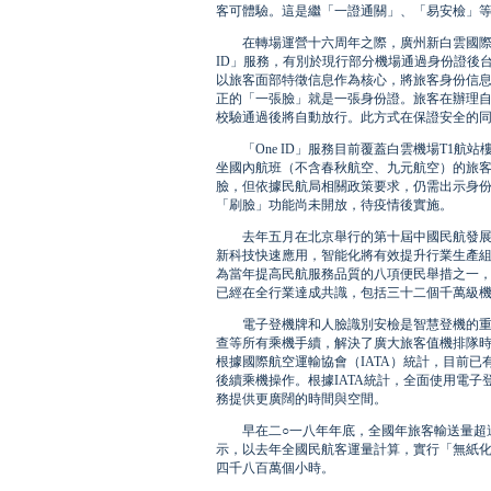
客可體驗。這是繼「一證通關」、「易安檢」
在轉場運營十六周年之際，廣州新白雲國際機場
ID」服務，有別於現行部分機場通過身份證後台
以旅客面部特徵信息作為核心，將旅客身份信
正的「一張臉」就是一張身份證。旅客在辦理
校驗通過後將自動放行。此方式在保證安全的
「One ID」服務目前覆蓋白雲機場T1航
坐國內航班（不含春秋航空、九元航空）的旅
臉，但依據民航局相關政策要求，仍需出示身
「刷臉」功能尚未開放，待疫情後實施。
去年五月在北京舉行的第十屆中國民航發展論
新科技快速應用，智能化將有效提升行業生產
為當年提高民航服務品質的八項便民舉措之一
已經在全行業達成共識，包括三十二個千萬級
電子登機牌和人臉識別安檢是智慧登機的重要
查等所有乘機手續，解決了廣大旅客值機排隊
根據國際航空運輸協會（IATA）統計，目前
後續乘機操作。根據IATA統計，全面使用電
務提供更廣闊的時間與空間。
早在二○一八年年底，全國年旅客輸送量超過
示，以去年全國民航客運量計算，實行「無紙
四千八百萬個小時。