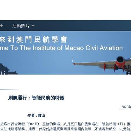
+
+
活動照片
刷臉通行：智能民航的特徵
2020
作者：鍾山
出行全流程「One ID」服務的機場。八月五日起白雲機場在一號航站樓（T1）推
值機、自助托運等業務，通過二代身份證購買機票且乘坐國內航班（不含春秋航空、九元航