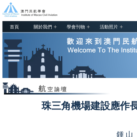
+
+
+
首頁
關於我們
學會刊物
活動照片
珠三角機場建設應作
鍾 山