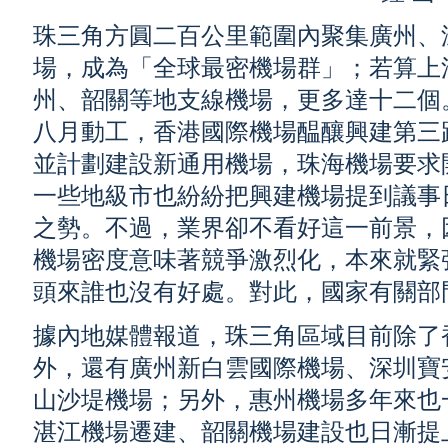
珠三角方圓二百公里範圍內聚集廣州、
場，成為「全球最密機場群」；若算上
州、韶關等地支線機場，更多達十二個
八月動工，香港國際機場醖釀興建第三
並計劃建設新通用機場，珠海機場要求
一些地級市也紛紛把興建機場提到議事
之勢。不過，業界卻不看好這一前景，
機場密度意味著競爭激烈化，本來就緊
頭來誰也沒有好處。對此，國家有關部
據內地媒體報道，珠三角區域目前除了
外，還有廣州新白雲國際機場、深圳寶
山沙堤機場；另外，惠州機場多年來也
湛江機場遷建、韶關機場建設也日漸提