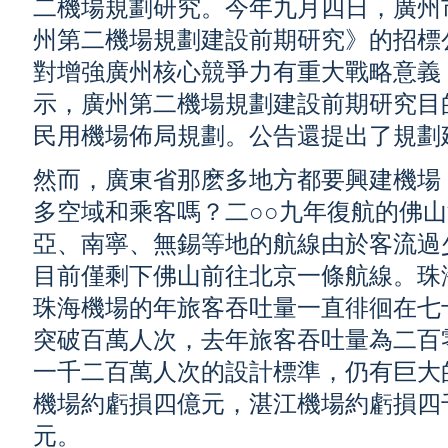
二機場規劃研究。今年九月四日，廣州
州第二機場規劃建設前期研究》的招標
對增強廣州核心競爭力有重大戰略意義
示，廣州第二機場規劃建設前期研究目
民用機場佈局規劃。公告還提出了規劃
然而，廣東省那麽多地方都要興建機場
多空域和乘客嗎？二○○九年復航的佛
亞、南寧、無錫等地的航線由於客流過
目前僅剩下佛山前往北京一條航線。珠
珠海機場的年旅客吞吐量一直徘徊在七
突破百萬人次，去年旅客吞吐量為二百
一千二百萬人次的設計標準，仍有巨大
機場約虧損四億元，湛江機場約虧損四
元。