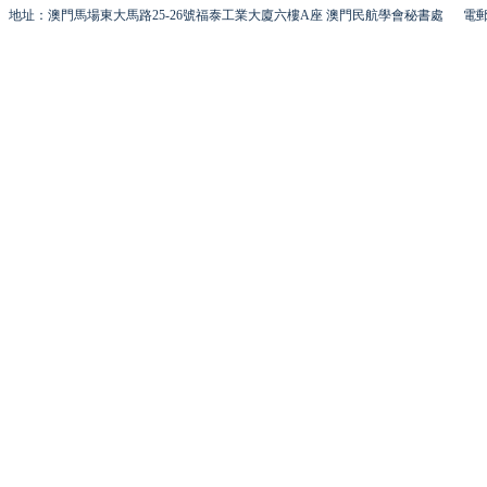
地址：澳門馬場東大馬路25-26號福泰工業大廈六樓A座 澳門民航學會秘書處
電郵 