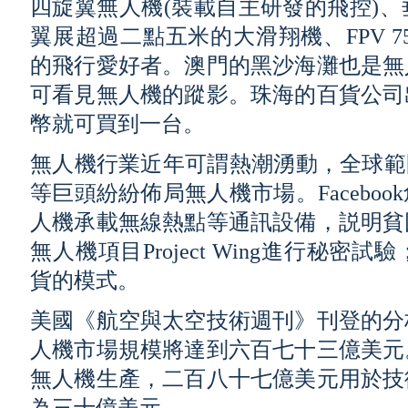
四旋翼無人機(裝載自主研發的飛控)
翼展超過二點五米的大滑翔機、FPV 7
的飛行愛好者。澳門的黑沙海灘也是無
可看見無人機的蹤影。珠海的百貨公司
幣就可買到一台。
無人機行業近年可謂熱潮湧動，全球範圍內
等巨頭紛紛佈局無人機市場。Facebo
人機承載無線熱點等通訊設備，説明貧
無人機項目Project Wing進行秘
貨的模式。
美國《航空與太空技術週刊》刊登的分
人機市場規模將達到六百七十三億美元
無人機生產，二百八十七億美元用於技