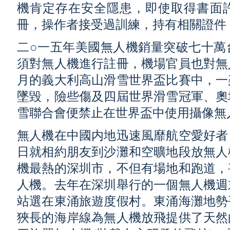
機肯定存在安全隱患，即使取得書面
冊，操作者接受過訓練，持有相關證件
二○一五年美國無人機銷量突破七十萬
須對無人機進行註冊，機場官員也對無
月的義大利高山滑雪世界盃比賽中，一
墜毀，險些傷及四屆世界滑雪冠軍、奧
雪聯合會便禁止在世界盃中使用攝像無
無人機在中國内地迅速風靡航空愛好者
日就相約朋友到沙灘和空曠地段放無人
機最熱的深圳市，不但有場地和跑道，
人機。去年在深圳舉行的一個無人機週
站選在東涌旅遊度假村。東涌海灘地勢
狹長的海岸線為無人機放飛提供了天然