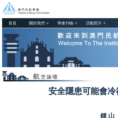
+
+
+
首頁
關於我們
學會刊物
活動照片
安全隱患可能會冷
鍾 山