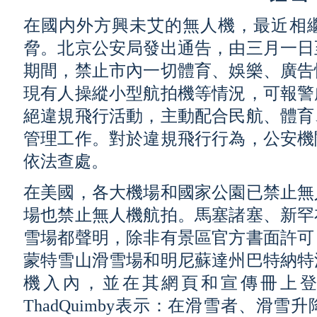
在國内外方興未艾的無人機，最近相
脅。北京公安局發出通告，由三月一日
期間，禁止市內一切體育、娛樂、廣告
現有人操縱小型航拍機等情況，可報警
絕違規飛行活動，主動配合民航、體育
管理工作。對於違規飛行行為，公安機
依法查處。
在美國，各大機場和國家公園已禁止無
場也禁止無人機航拍。馬塞諸塞、新罕
雪場都聲明，除非有景區官方書面許可
蒙特雪山滑雪場和明尼蘇達州巴特納特
機入內，並在其網頁和宣傳冊上
ThadQuimby表示：在滑雪者、滑