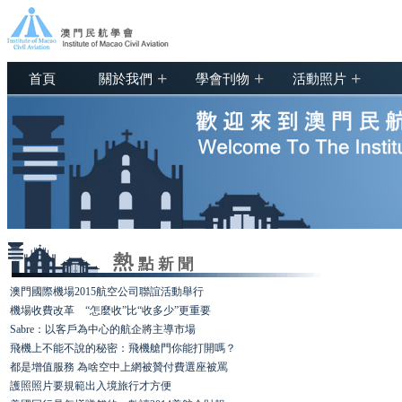
+
+
+
首頁
關於我們
學會刊物
活動照片
澳門國際機場2015航空公司聯誼活動舉行
機場收費改革 “怎麼收”比“收多少”更重要
Sabre：以客戶為中心的航企將主導市場
飛機上不能不說的秘密：飛機艙門你能打開嗎？
都是增值服務 為啥空中上網被贊付費選座被罵
護照照片要規範出入境旅行才方便